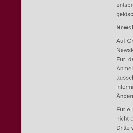
entspr
gelösc
Newsl
Auf Gr
Newsle
Für d
Anmel
aussc
infor
Änder
Für ei
nicht 
Dritte