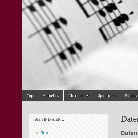
Main
Top
Aktuelles
Über uns
Sponsoren
Förderv
menu
Date
SIE SIND HIER …
Daten
Top