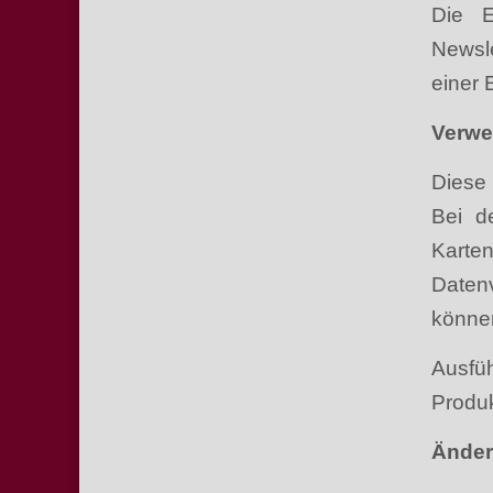
Die E
Newsl
einer 
Verwe
Diese 
Bei d
Karten
Daten
können
Ausfü
Produ
Änder