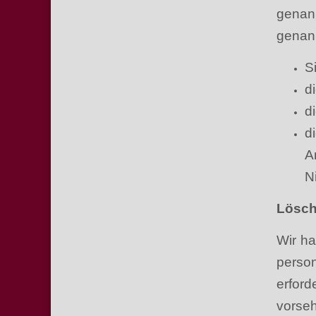
genan
genann
S
d
d
d
A
N
Lösch
Wir ha
person
erfor
vorse