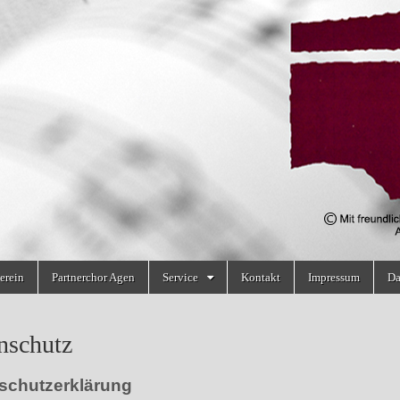
erein
Partnerchor Agen
Service
Kontakt
Impressum
Da
nschutz
schutzerklärung