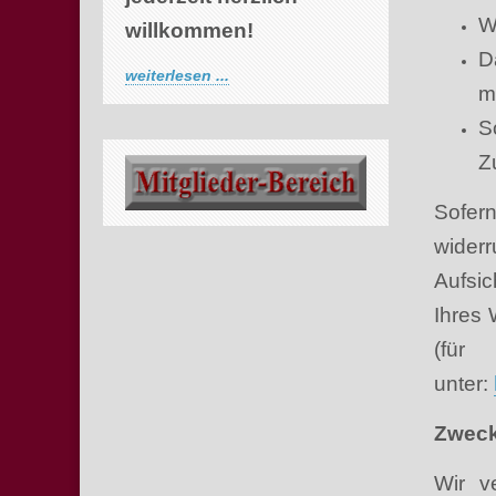
W
willkommen!
D
weiterlesen ...
m
S
Z
Sofern
wider
Aufsi
Ihres 
(fü
unter:
Zwecke
Wir v