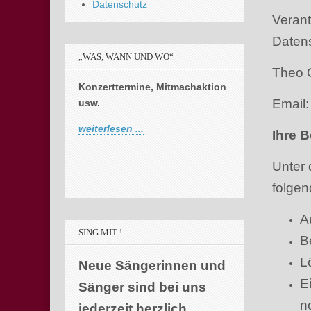
Datenschutz
Verant
Daten
„WAS, WANN UND WO“
Theo 
Konzerttermine, Mitmachaktion
Email
usw.
weiterlesen ...
Ihre 
Unter 
folge
A
SING MIT !
B
L
Neue Sängerinnen und
E
Sänger sind bei uns
n
jederzeit herzlich